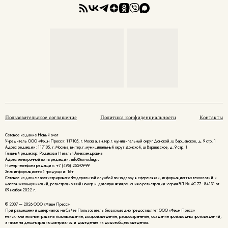
Пользовательское соглашение
Политика конфиденциальности
Контакты
Сетевое издание Новый очаг
Учредитель ООО «Фэшн Пресс»: 117105, г. Москва, вн.тер.г. муниципальный округ Донской, ш Варшавское, д. 9 стр. 1
Адрес редакции: 117105, г. Москва, вн.тер.г. муниципальный округ Донской, ш Варшавское, д. 9 стр. 1
Главный редактор: Родикова Наталья Александровна
Адрес электронной почты редакции: info@novochag.ru
Номер телефона редакции: +7 (495) 252-09-99
Знак информационной продукции: 16+
Cетевое издание зарегистрировано Федеральной службой по надзору в сфере связи, информационных технологий и
массовых коммуникаций, регистрационный номер и дата принятия решения о регистрации: серия ЭЛ № ФС 77 - 84131 от
09 ноября 2022 г.
© 2007 — 2026 ООО «Фэшн Пресс»
При размещении материалов на Сайте Пользователь безвозмездно предоставляет ООО «Фэшн Пресс»
неисключительные права на использование, воспроизведение, распространение, создание производных произведений,
а также на демонстрацию материалов и доведение их до всеобщего сведения.