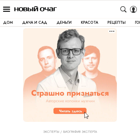
ДОМ
ДАЧА И САД
ДЕНЬГИ
КРАСОТА
РЕЦЕПТЫ
Г
ЭКСПЕРТЫ
БИОГРАФИЯ ЭКСПЕРТА