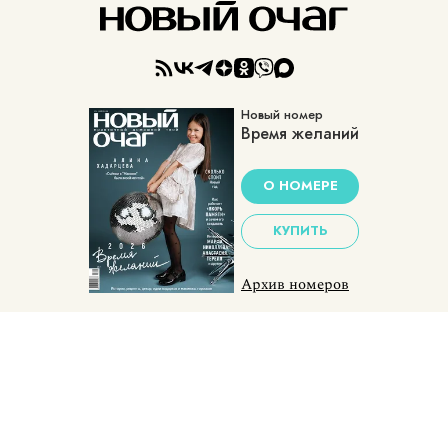
Новый номер
Время желаний
О НОМЕРЕ
КУПИТЬ
Архив номеров
Пользовательское соглашение
Политика конфиденциальности
Контакты
Сетевое издание Новый очаг
Учредитель ООО «Фэшн Пресс»: 117105, г. Москва, вн.тер.г. муниципальный округ Донской, ш Варшавское, д. 9 стр. 1
Адрес редакции: 117105, г. Москва, вн.тер.г. муниципальный округ Донской, ш Варшавское, д. 9 стр. 1
Главный редактор: Родикова Наталья Александровна
Адрес электронной почты редакции: info@novochag.ru
Номер телефона редакции: +7 (495) 252-09-99