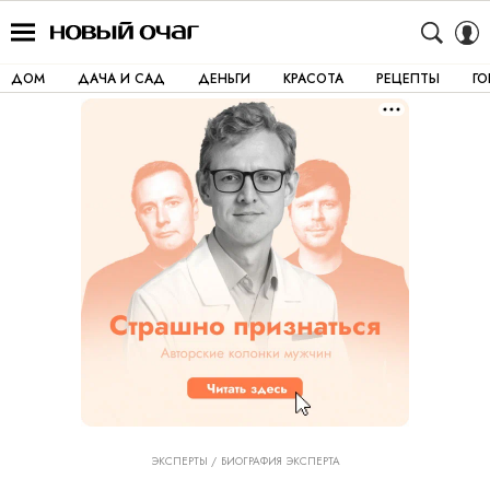
ДОМ
ДАЧА И САД
ДЕНЬГИ
КРАСОТА
РЕЦЕПТЫ
Г
ЭКСПЕРТЫ
БИОГРАФИЯ ЭКСПЕРТА