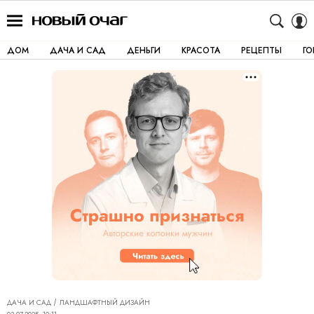
ДОМ
ДАЧА И САД
ДЕНЬГИ
КРАСОТА
РЕЦЕПТЫ
Г
ДАЧА И САД
ЛАНДШАФТНЫЙ ДИЗАЙН