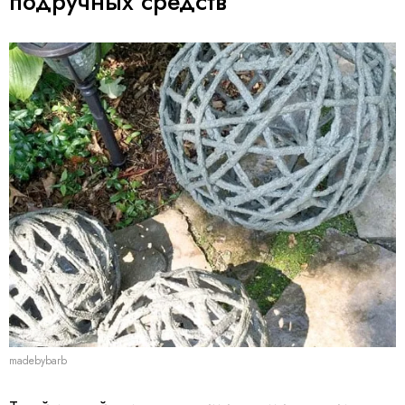
подручных средств
madebybarb