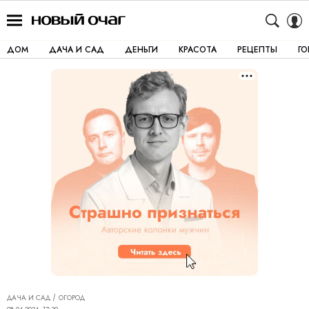
ДОМ
ДАЧА И САД
ДЕНЬГИ
КРАСОТА
РЕЦЕПТЫ
Г
ДАЧА И САД
ОГОРОД