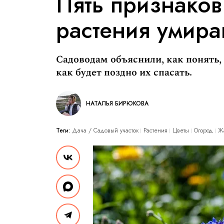
Пять признаков
растения умира
Садоводам объяснили, как понять, 
как будет поздно их спасать.
НАТАЛЬЯ БИРЮКОВА
Теги:
Дача / Cадовый участок
Растения
Цветы
Огород
Ж