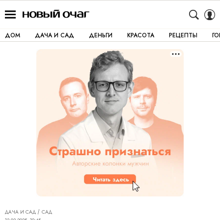
ДОМ
ДАЧА И САД
ДЕНЬГИ
КРАСОТА
РЕЦЕПТЫ
Г
ДАЧА И САД
САД