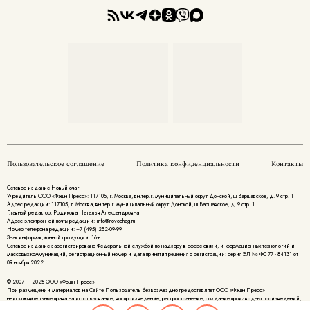
Пользовательское соглашение
Политика конфиденциальности
Контакты
Сетевое издание Новый очаг
Учредитель ООО «Фэшн Пресс»: 117105, г. Москва, вн.тер.г. муниципальный округ Донской, ш Варшавское, д. 9 стр. 1
Адрес редакции: 117105, г. Москва, вн.тер.г. муниципальный округ Донской, ш Варшавское, д. 9 стр. 1
Главный редактор: Родикова Наталья Александровна
Адрес электронной почты редакции: info@novochag.ru
Номер телефона редакции: +7 (495) 252-09-99
Знак информационной продукции: 16+
Cетевое издание зарегистрировано Федеральной службой по надзору в сфере связи, информационных технологий и
массовых коммуникаций, регистрационный номер и дата принятия решения о регистрации: серия ЭЛ № ФС 77 - 84131 от
09 ноября 2022 г.
© 2007 — 2026 ООО «Фэшн Пресс»
При размещении материалов на Сайте Пользователь безвозмездно предоставляет ООО «Фэшн Пресс»
неисключительные права на использование, воспроизведение, распространение, создание производных произведений,
а также на демонстрацию материалов и доведение их до всеобщего сведения.