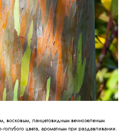
ным, восковым, ланцетовидным вечнозеленым
о-голубого цвета, ароматным при раздавливании.