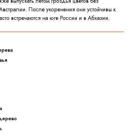
кже выпускать летом гроздья цветов без
 Австралии. После укоренения они устойчивы к
асто встречаются на юге России и в Абхазии.
ерева
вья
а
 дерево
м