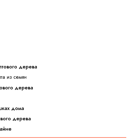
птового дерева
пта из семян
тового дерева
ршках дома
ового дерева
зайне