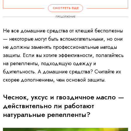
V
i
d
СМОТРЕТЬ ЕЩЕ
e
o
P
ПРОДОЛЖЕНИЕ
l
a
y
e
Не все домашние средства от клещей бесполезны
r
i
s
— некоторые могут быть вспомогательными, но они
l
o
a
не должны заменять профессиональные методы
d
i
защиты. Если вы хотите эффективности, полагайтесь
n
g
.
на репелленты, подходящую одежду и
бдительность. А домашние средства? Считайте их
скорее дополнением, чем основой защиты.
Чеснок, уксус и гвоздичное масло —
действительно ли работают
натуральные репелленты?