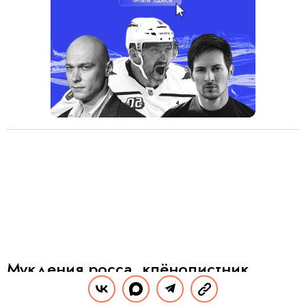
Мукдения росса, клёнолистник