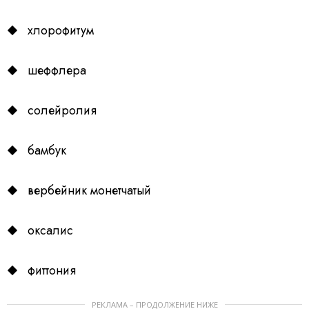
хлорофитум
шеффлера
солейролия
бамбук
вербейник монетчатый
оксалис
фиттония
РЕКЛАМА – ПРОДОЛЖЕНИЕ НИЖЕ