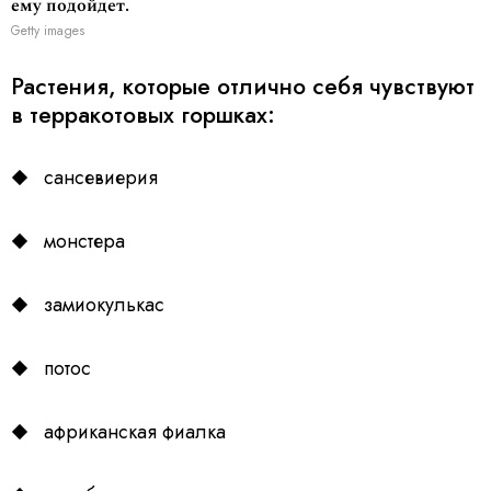
ему подойдет.
Getty images
Растения, которые отлично себя чувствуют
в терракотовых горшках:
сансевиерия
монстера
замиокулькас
потос
африканская фиалка