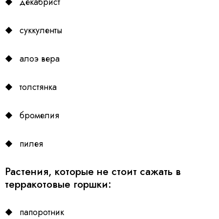
декабрист
суккуленты
алоэ вера
толстянка
бромелия
пилея
Растения, которые не стоит сажать в
терракотовые горшки:
папоротник