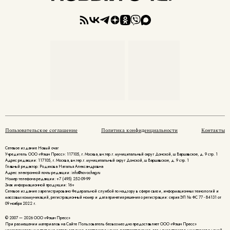
Пользовательское соглашение
Политика конфиденциальности
Контакты
Сетевое издание Новый очаг
Учредитель ООО «Фэшн Пресс»: 117105, г. Москва, вн.тер.г. муниципальный округ Донской, ш Варшавское, д. 9 стр. 1
Адрес редакции: 117105, г. Москва, вн.тер.г. муниципальный округ Донской, ш Варшавское, д. 9 стр. 1
Главный редактор: Родикова Наталья Александровна
Адрес электронной почты редакции: info@novochag.ru
Номер телефона редакции: +7 (495) 252-09-99
Знак информационной продукции: 16+
Cетевое издание зарегистрировано Федеральной службой по надзору в сфере связи, информационных технологий и
массовых коммуникаций, регистрационный номер и дата принятия решения о регистрации: серия ЭЛ № ФС 77 - 84131 от
09 ноября 2022 г.
© 2007 — 2026 ООО «Фэшн Пресс»
При размещении материалов на Сайте Пользователь безвозмездно предоставляет ООО «Фэшн Пресс»