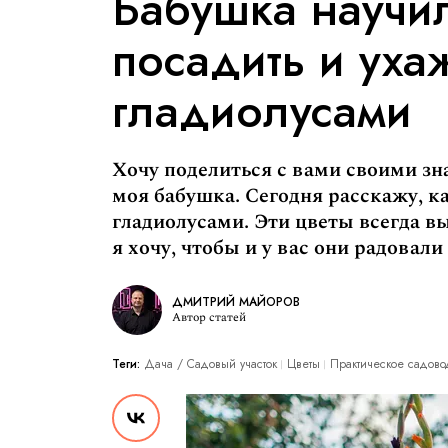
Бабушка научил
посадить и уха
гладиолусами
Хочу поделиться с вами своими з
моя бабушка. Сегодня расскажу, к
гладиолусами. Эти цветы всегда в
я хочу, чтобы и у вас они радовали 
ДМИТРИЙ МАЙОРОВ
Автор статей
Теги:
Дача / Cадовый участок
Цветы
Практическое садово