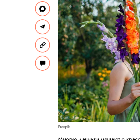
Freepik
Многие дачники мечтают о крас