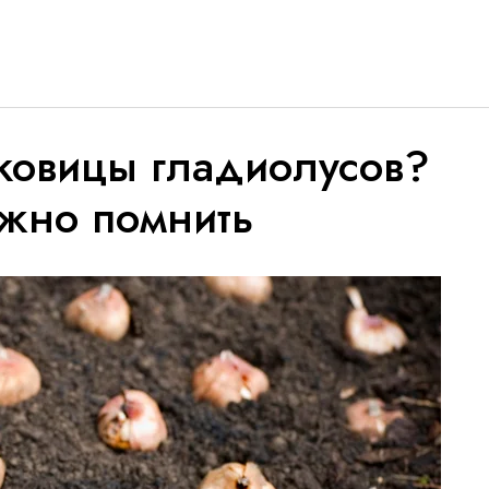
уковицы гладиолусов?
ужно помнить