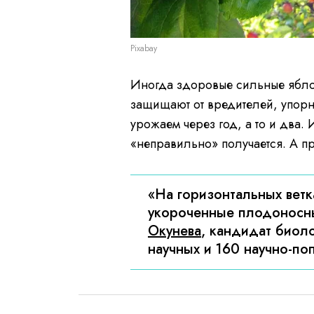
Pixabay
Иногда здоровые сильные яблон
защищают от вредителей, упорн
урожаем через год, а то и два. 
«неправильно» получается. А п
«На горизонтальных вет
укороченные плодоносны
Окунева
, кандидат биоло
научных и 160 научно-по