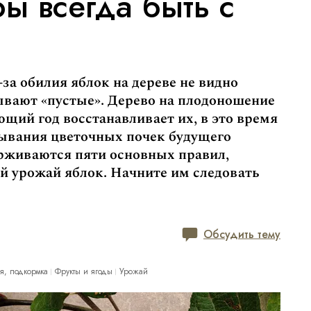
бы всегда быть с
за обилия яблок на дереве не видно
зывают «пустые». Дерево на плодоношение
ющий год восстанавливает их, в это время
дывания цветочных почек будущего
рживаются пяти основных правил,
й урожай яблок. Начните им следовать
Обсудить тему
я, подкормка
Фрукты и ягоды
Урожай