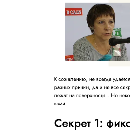
К сожалению, не всегда удаётс
разных причин, да и не все се
лежат на поверхности... Но нек
вами.
Секрет 1: фик