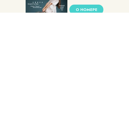
О НОМЕРЕ
КУПИТЬ
Архив номеров
Пользовательское соглашение
Политика конфиденциальности
Контакты
Сетевое издание Новый очаг
Учредитель ООО «Фэшн Пресс»: 117105, г. Москва, вн.тер.г. муниципальный округ Донской, ш Варшавское, д. 9 стр. 1
Адрес редакции: 117105, г. Москва, вн.тер.г. муниципальный округ Донской, ш Варшавское, д. 9 стр. 1
Главный редактор: Родикова Наталья Александровна
Адрес электронной почты редакции: info@novochag.ru
Номер телефона редакции: +7 (495) 252-09-99
Знак информационной продукции: 16+
Cетевое издание зарегистрировано Федеральной службой по надзору в сфере связи, информационных технологий и
массовых коммуникаций, регистрационный номер и дата принятия решения о регистрации: серия ЭЛ № ФС 77 - 84131 от
09 ноября 2022 г.
© 2007 — 2026 ООО «Фэшн Пресс»
При размещении материалов на Сайте Пользователь безвозмездно предоставляет ООО «Фэшн Пресс»
неисключительные права на использование, воспроизведение, распространение, создание производных произведений,
а также на демонстрацию материалов и доведение их до всеобщего сведения.