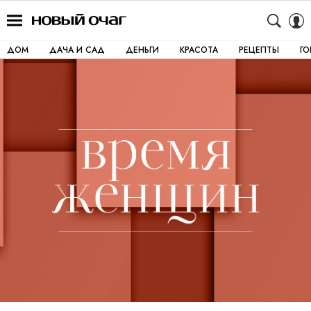
ДОМ
ДАЧА И САД
ДЕНЬГИ
КРАСОТА
РЕЦЕПТЫ
Г