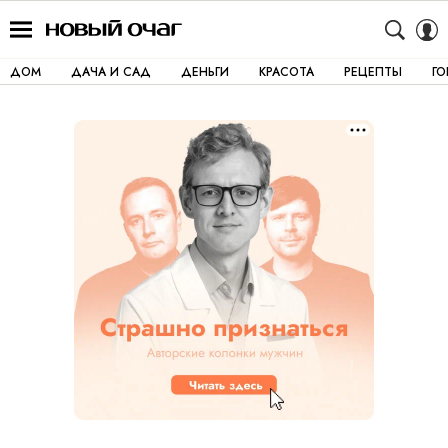
ДОМ
ДАЧА И САД
ДЕНЬГИ
КРАСОТА
РЕЦЕПТЫ
Г