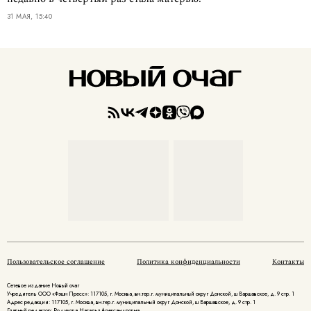
31 МАЯ, 15:40
Пользовательское соглашение
Политика конфиденциальности
Контакты
Сетевое издание Новый очаг
Учредитель ООО «Фэшн Пресс»: 117105, г. Москва, вн.тер.г. муниципальный округ Донской, ш Варшавское, д. 9 стр. 1
Адрес редакции: 117105, г. Москва, вн.тер.г. муниципальный округ Донской, ш Варшавское, д. 9 стр. 1
Главный редактор: Родикова Наталья Александровна