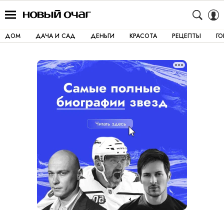
ДОМ
ДАЧА И САД
ДЕНЬГИ
КРАСОТА
РЕЦЕПТЫ
Г