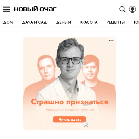
ДОМ
ДАЧА И САД
ДЕНЬГИ
КРАСОТА
РЕЦЕПТЫ
Г