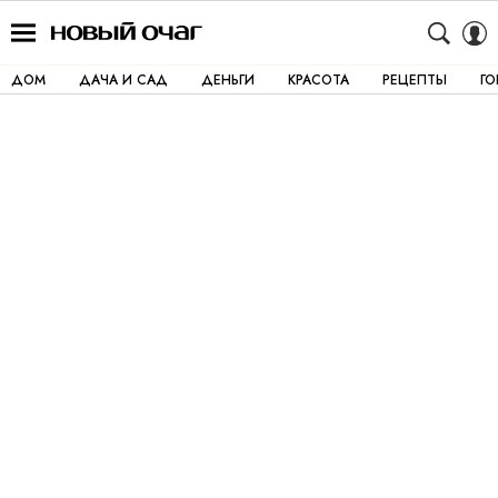
ДОМ
ДАЧА И САД
ДЕНЬГИ
КРАСОТА
РЕЦЕПТЫ
Г