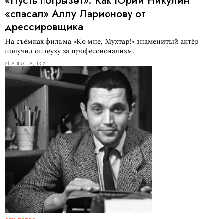
«Пусть погрызёт». Как Юрий Никулин
«спасал» Аллу Ларионову от
дрессировщика
На съёмках фильма «Ко мне, Мухтар!» знаменитый актёр
получил оплеуху за профессионализм.
21 АВГУСТА, 13:21