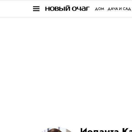
ДОМ
ДАЧА И САД
Иоланта К