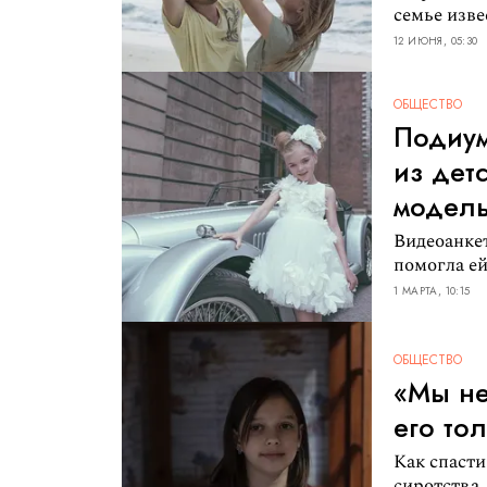
семье изве
12 ИЮНЯ, 05:30
ОБЩЕСТВО
Подиум
из дет
модел
Видеоанкет
помогла ей
1 МАРТА, 10:15
ОБЩЕСТВО
«Мы не
его то
Как спасти 
сиротства,