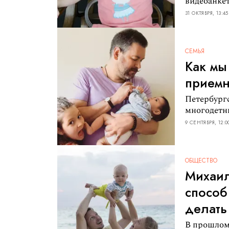
видеоанкет
31 ОКТЯБРЯ, 13:45
СЕМЬЯ
Как мы
приемн
Петербург
многодетн
9 СЕНТЯБРЯ, 12:0
ОБЩЕСТВО
Михаил
способ
делать
В прошлом