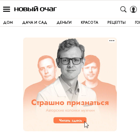
ДОМ
ДАЧА И САД
ДЕНЬГИ
КРАСОТА
РЕЦЕПТЫ
Г