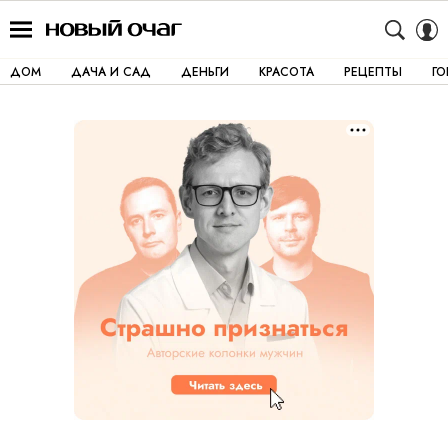
ДОМ
ДАЧА И САД
ДЕНЬГИ
КРАСОТА
РЕЦЕПТЫ
Г